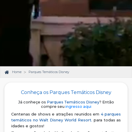
Home
Parques Temáticos Disney
Conheça os Parques Temáticos Disney
Já conheçe os
Parques Temáticos Disney
? Então
compre seu
ingresso aqui
Centenas de shows e atrações reunidos em
4 parques
temáticos no Walt Disney World Resort.
para todas as
idades e gostos!